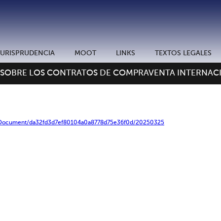
JURISPRUDENCIA
MOOT
LINKS
TEXTOS LEGALES
 SOBRE LOS CONTRATOS DE COMPRAVENTA INTERNACI
enDocument/da32fd3d7ef80104a0a8778d75e36f0d/20250325